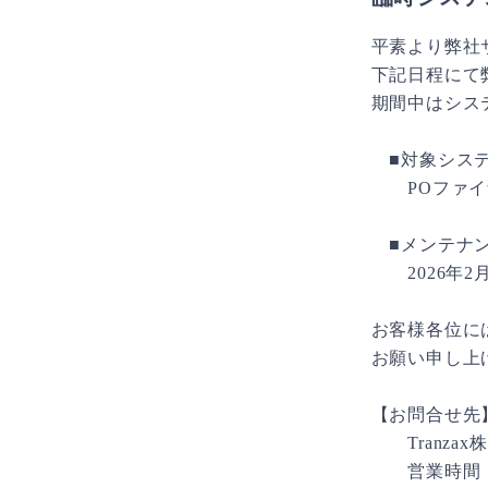
平素より弊社
下記日程にて
期間中はシス
■対象シス
POファイナ
■メンテナ
2026年2
お客様各位に
お願い申し上
【お問合せ先
Tranza
営業時間：平日